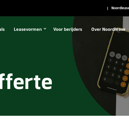
Noordlease
als
Leasevormen
Voor berijders
Over Noordlease
fferte